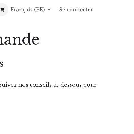
opos
Français (BE)
Gâteaux de fête
Se connecter
Contact
Recettes
Foire a
mande
s
uivez nos conseils ci-dessous pour