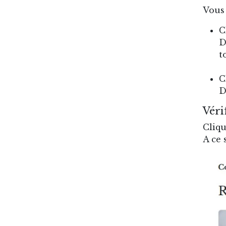
Vous 
C
D
t
C
D
Véri
Cliqu
A ce 