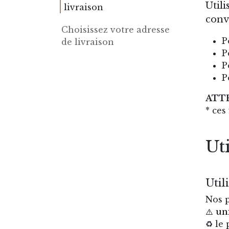
Utili
livraison
convi
Choisissez votre adresse
P
de livraison
P
P
P
ATT
* ces
Ut
Util
Nos p
⚠️ u
♻️ le