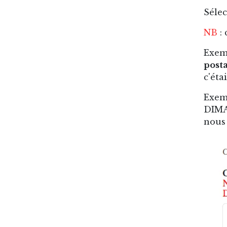
Sélec
NB
:
Exemp
posta
c'étai
Exemp
DIMAN
nous 