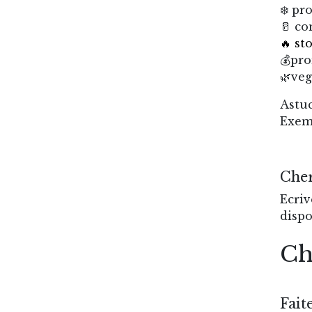
❄️ pr
🥛 co
🔥 st
💰pr
🌿ve
Astuc
Exemp
Cher
Ecriv
dispo
Ch
Fait