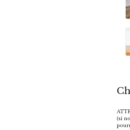
Ch
ATTEN
(si n
pourr