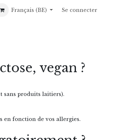
opos
Français (BE)
Gâteaux de fête
Se connecter
Contact
Recettes
Foire a
actose, vegan ?
sans produits laitiers).
 en fonction de vos allergies.