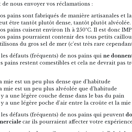
 de nous envoyer vos réclamations :
os pains sont fabriqués de manière artisanales et l
eut être tantôt plutôt dense, tantôt plutôt alvéolée.
os pains cuisent environ 1h à 250°C. Il est donc IM
os pains pourraient contenir des tous petits caillou
tilisons du gros sel de mer (c'est très rare cependant
 les défauts (fréquents) de nos pains qui
ne donnent
es pains restent comestibles et cela ne devrait pas t
a mie est un peu plus dense que d'habitude
a mie est un peu plus alvéolée que d'habitude
l y a une légère couche dense dans le bas du pain
l y a une légère poche d'air entre la croûte et la mie
 les défauts (fréquents) de nos pains qui peuvent
do
erciale
car ils pourraient affecter votre expérienc