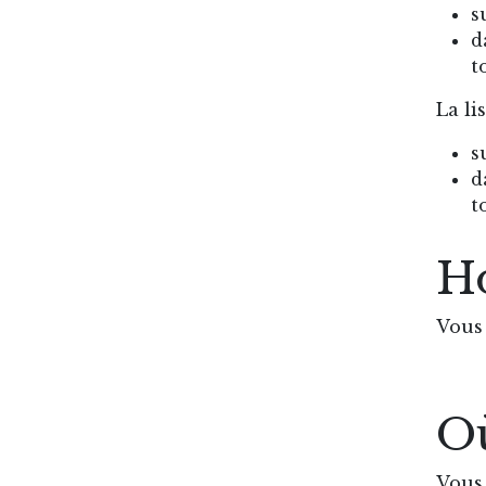
s
d
t
La li
s
d
t
Ho
Vous 
Où
Vous 