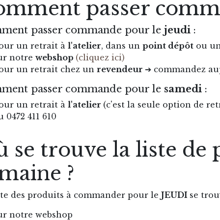
omment passer comm
ment passer commande pour le
jeudi
:
our un retrait à
l'atelier
, dans un
point dépôt
ou u
ur notre
webshop
(cliquez ici)
our un retrait chez un
revendeur
➔ commandez aup
ment passer commande pour le
samedi
:
our un retrait à
l'atelier
(c'est la seule option de 
u 0472 411 610
 se trouve la liste de 
maine ?
ste des produits à commander pour le
JEUDI
se trou
ur notre webshop