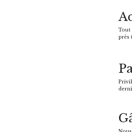
Ac
Tout 
près
Pa
Privi
derni
Gâ
Nous