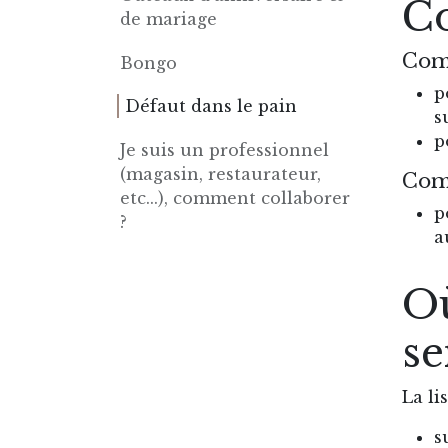
C
de mariage
Com
Bongo
p
Défaut dans le pain
s
p
Je suis un professionnel
(magasin, restaurateur,
Com
etc...), comment collaborer
p
?
a
Où
se
La li
s