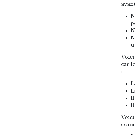
avant
N
p
N
N
u
Voici
car l
:
L
L
I
I
Voici
comm