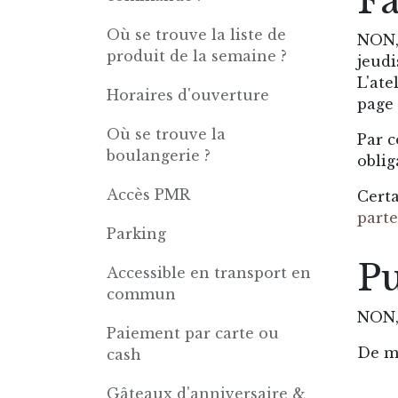
Fa
Où se trouve la liste de
NON, 
produit de la semaine ?
jeudi
L'ate
Horaires d'ouverture
page
Où se trouve la
Par c
boulangerie ?
obli
Accès PMR
Certa
parte
Parking
Pu
Accessible en transport en
commun
NON,
Paiement par carte ou
De mê
cash
Gâteaux d'anniversaire &