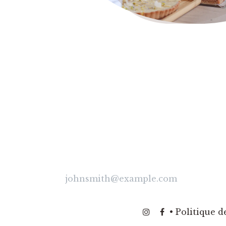
​
​•
Politique d