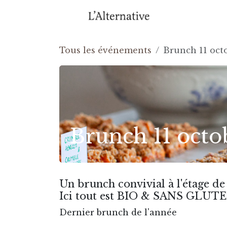
Se rendre au contenu
Accuei
Tous les événements
Brunch 11 oct
Brunch 11 octo
Un brunch convivial à l'étage de
Ici tout est BIO & SANS GLUTEN
Dernier brunch de l'année