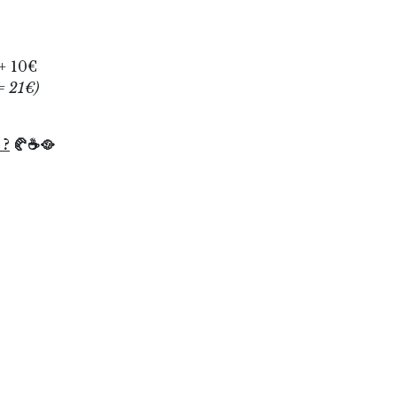
 + 10€
= 21€)
 ?
🥐☕🥘