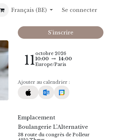
opos
Français (BE)
Gâteaux de fête
Se connecter
Contact
Recettes
Foire a
S'inscrire
octobre 2026
11
10:00
14:00
Europe/Paris
Ajouter au calendrier :
Emplacement
Boulangerie L'Alternative
38 route du congrès de Polleur
4910 Theux