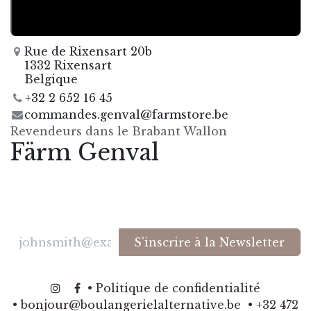
Rue de Rixensart 20b
1332 Rixensart
Belgique
+32 2 652 16 45
commandes.genval@farmstore.be
Revendeurs dans le Brabant Wallon
Färm Genval
S'inscrire à la Newsletter
​
​•
Politique de confidentialité
​
•
bonjour@boulangerielalternative.be
​•
+32 472