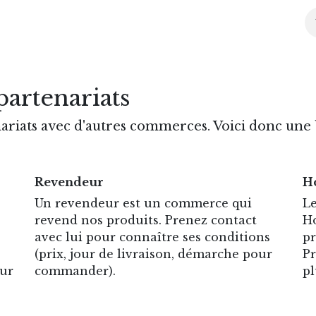
l
Boutique
Conseils
Agenda
Partenaires
À pr
partenariats
ariats avec d'autres commerces. Voici donc une 
Revendeur
H
Un revendeur est un commerce qui
Le
revend nos produits. Prenez contact
Ho
avec lui pour connaître ses conditions
pr
(prix, jour de livraison, démarche pour
Pr
sur
commander).
pl