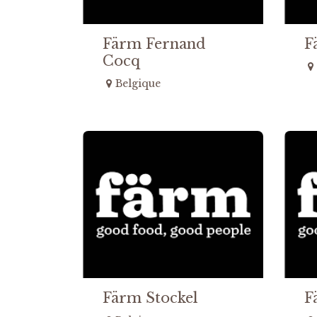
Färm Fernand
F
Cocq
Belgique
Färm Stockel
F