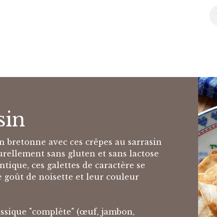
l
Boutique
Conseils
Agenda
Partenaires
À pr
sin
n bretonne avec ces crêpes au sarrasin
turellement sans gluten et sans lactose
tique, ces galettes de caractère se
e goût de noisette et leur couleur
assique "complète" (œuf, jambon,