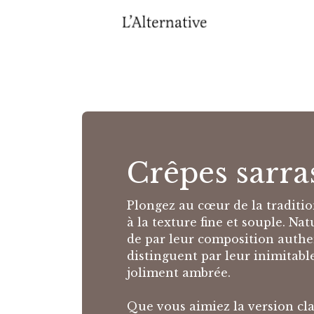
Se rendre au contenu
Accuei
Crêpes sarra
Plongez au cœur de la traditio
à la texture fine et souple. Na
de par leur composition authen
distinguent par leur inimitabl
joliment ambrée.
Que vous aimiez la version cl