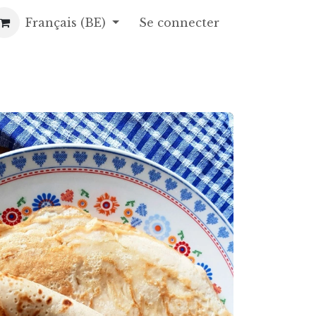
opos
Français (BE)
Gâteaux de fête
Se connecter
Contact
Recettes
Foire a